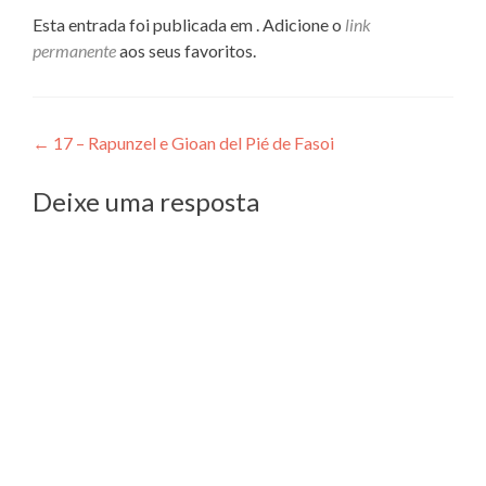
Esta entrada foi publicada em . Adicione o
link
permanente
aos seus favoritos.
Navegação
←
17 – Rapunzel e Gioan del Pié de Fasoi
de
Deixe uma resposta
Post