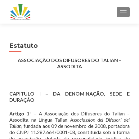
ALTER
Estatuto
ASSOCIAÇÃO DOS DIFUSORES DO TALIAN –
ASSODITA
CAPITULO I – DA DENOMINAÇÃO, SEDE E
DURAÇÃO
Artigo 1º
– A Associação dos Difusores do Talian –
Assodita, na Língua Talian,
Associassion dei Difusori del
Talian,
fundada aos 09 de novembro de 2008, portadora
do CNPJ 11.287.664/0001-08, constituída sob a forma
de associação, dotada de personalidade jurídica de