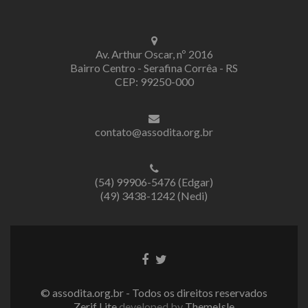
Av. Arthur Oscar, nº 2016
Bairro Centro - Serafina Corrêa - RS
CEP: 99250-000
contato@assodita.org.br
(54) 99906-5476 (Edgar)
(49) 3438-1242 (Nedi)
Link
Link
do
do
Facebook
Twitter
© assodita.org.br - Todos os direitos reservados
Zerif Lite
developed by
ThemeIsle