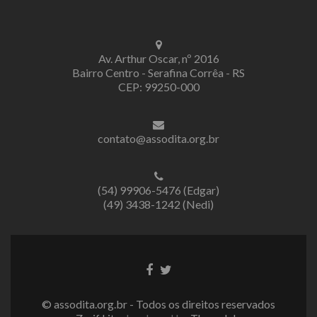
Av. Arthur Oscar, nº 2016
Bairro Centro - Serafina Corrêa - RS
CEP: 99250-000
contato@assodita.org.br
(54) 99906-5476 (Edgar)
(49) 3438-1242 (Nedi)
Link
Link
do
do
Facebook
Twitter
© assodita.org.br - Todos os direitos reservados