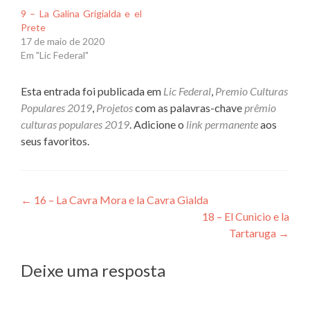
9 – La Galina Grigialda e el
Prete
17 de maio de 2020
Em "Lic Federal"
Esta entrada foi publicada em
Lic Federal
,
Premio Culturas
Populares 2019
,
Projetos
com as palavras-chave
prêmio
culturas populares 2019
. Adicione o
link permanente
aos
seus favoritos.
Navegação
←
16 – La Cavra Mora e la Cavra Gialda
18 – El Cunìcio e la
de
Tartaruga
→
Post
Deixe uma resposta