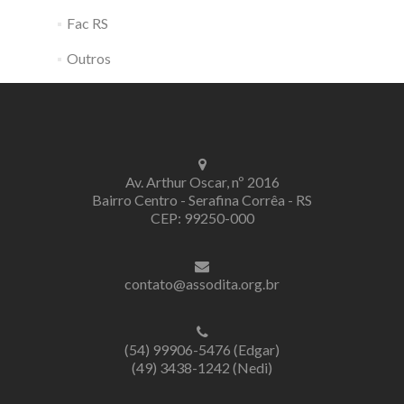
Fac RS
Outros
Av. Arthur Oscar, nº 2016
Bairro Centro - Serafina Corrêa - RS
CEP: 99250-000
contato@assodita.org.br
(54) 99906-5476 (Edgar)
(49) 3438-1242 (Nedi)