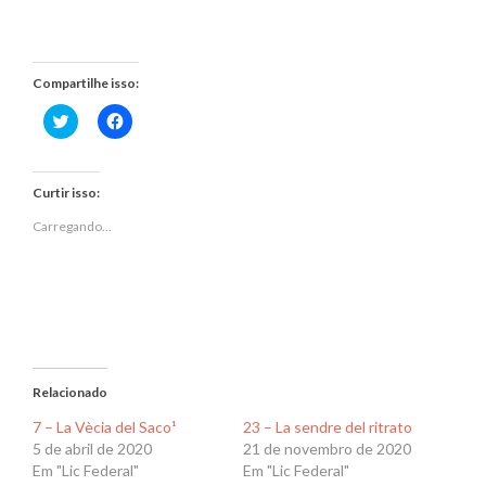
Compartilhe isso:
Clique
Clique
para
para
compartilhar
compartilhar
no
no
Twitter(abre
Facebook(abre
em
em
Curtir isso:
nova
nova
janela)
janela)
Carregando...
Relacionado
7 – La Vècia del Saco¹
23 – La sendre del ritrato
5 de abril de 2020
21 de novembro de 2020
Em "Lic Federal"
Em "Lic Federal"