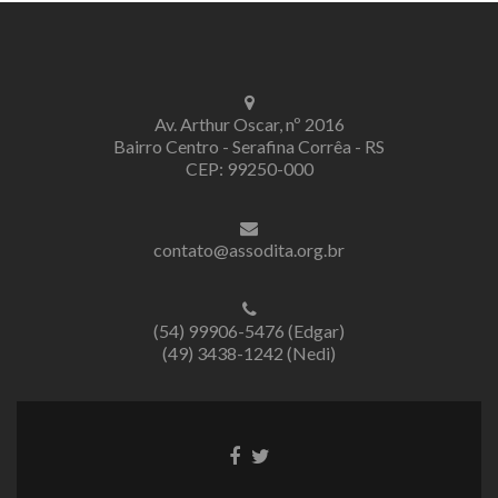
Av. Arthur Oscar, nº 2016
Bairro Centro - Serafina Corrêa - RS
CEP: 99250-000
contato@assodita.org.br
(54) 99906-5476 (Edgar)
(49) 3438-1242 (Nedi)
Link
Link
do
do
Facebook
Twitter