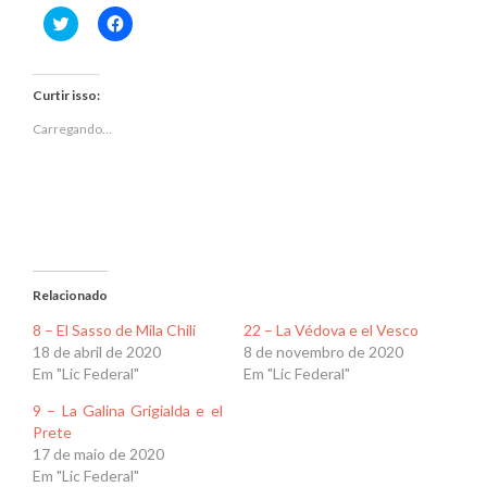
Clique
Clique
para
para
compartilhar
compartilhar
no
no
Twitter(abre
Facebook(abre
em
em
Curtir isso:
nova
nova
janela)
janela)
Carregando...
Relacionado
8 – El Sasso de Mila Chili
22 – La Védova e el Vesco
18 de abril de 2020
8 de novembro de 2020
Em "Lic Federal"
Em "Lic Federal"
9 – La Galina Grigialda e el
Prete
17 de maio de 2020
Em "Lic Federal"