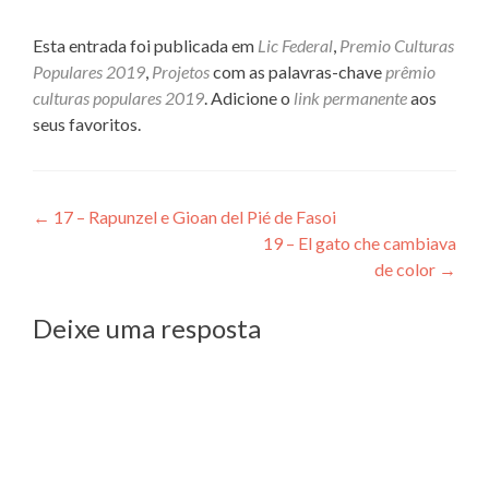
Esta entrada foi publicada em
Lic Federal
,
Premio Culturas
Populares 2019
,
Projetos
com as palavras-chave
prêmio
culturas populares 2019
. Adicione o
link permanente
aos
seus favoritos.
Navegação
←
17 – Rapunzel e Gioan del Pié de Fasoi
19 – El gato che cambiava
de
de color
→
Post
Deixe uma resposta