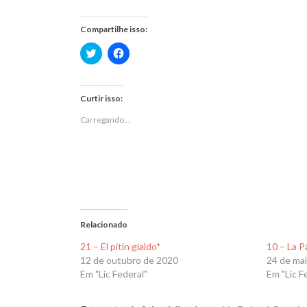
Compartilhe isso:
Clique
Clique
para
para
compartilhar
compartilhar
no
no
Twitter(abre
Facebook(abre
em
em
Curtir isso:
nova
nova
janela)
janela)
Carregando...
Relacionado
21 – El pitin gialdo*
10 – La Pa
12 de outubro de 2020
24 de ma
Em "Lic Federal"
Em "Lic F