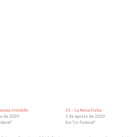
rpaia Invisìbile
15 – La Nona Furba
io de 2020
2 de agosto de 2020
ederal"
Em "Lic Federal"