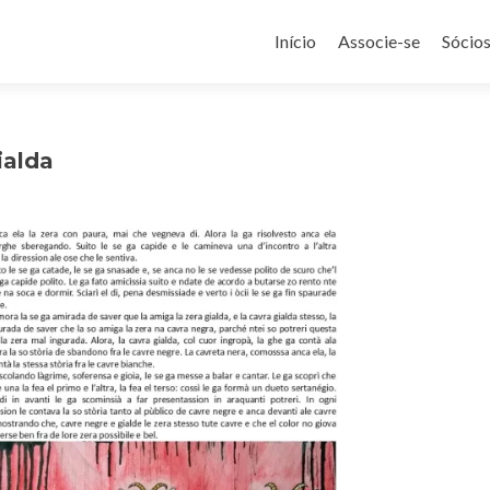
Pular
para
Início
Associe-se
Sócio
o
conteúdo
ialda