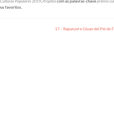
Culturas Populares 2019
,
Projetos
com as palavras-chave
prêmio cu
us favoritos.
17 – Rapunzel e Gioan del Pié de 