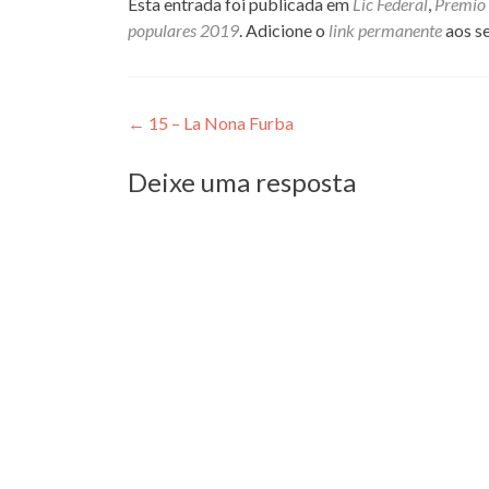
Esta entrada foi publicada em
Lic Federal
,
Premio 
populares 2019
. Adicione o
link permanente
aos se
Navegação
←
15 – La Nona Furba
de
Deixe uma resposta
Post