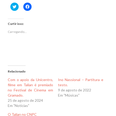
Clique
Clique
para
para
compartilhar
compartilhar
no
no
Twitter(abre
Facebook(abre
em
em
Curtir isso:
nova
nova
janela)
janela)
Carregando...
Relacionado
Com o apoio da Unicentro,
Ino Nassional – Partitura e
filme em Talian é premiado
testo.
no Festival de Cinema em
9 de agosto de 2022
Gramado.
Em "Músicas"
25 de agosto de 2024
Em "Notícias"
O Talian no CNPC