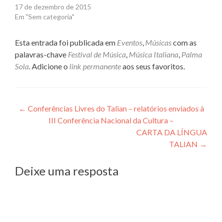
17 de dezembro de 2015
Em "Sem categoria"
Esta entrada foi publicada em
Eventos
,
Músicas
com as
palavras-chave
Festival de Música
,
Música Italiana
,
Palma
Sola
. Adicione o
link permanente
aos seus favoritos.
Navegação
←
Conferências Livres do Talian – relatórios enviados à
III Conferência Nacional da Cultura –
de
CARTA DA LÍNGUA
Post
TALIAN
→
Deixe uma resposta