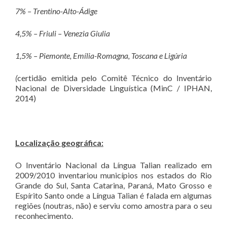
7% – Trentino-Alto-Á
dige
4,5% – Friuli –
Venezia Giulia
1,5% – Piemonte, Emí
lia-Romagna, Toscana e Lig
úria
(
certidão emitida pelo Comitê Técnico do Inventário
Nacional de Diversidade Linguística (MinC / IPHAN,
2014)
Localizaçã
o geogr
á
fica:
O Inventário Nacional da Língua Talian realizado em
2009/2010 inventariou municípios nos estados do Rio
Grande do Sul, Santa Catarina, Paraná, Mato Grosso e
Espírito Santo onde a Língua Talian é falada em algumas
regiões (noutras, não) e serviu como amostra para o seu
reconhecimento.