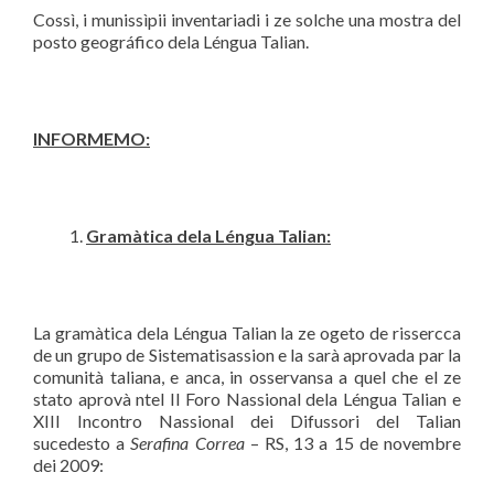
Cossì, i munissìpii inventariadi i ze solche una mostra del
posto geográfico dela Léngua Talian.
INFORMEMO:
Gramà
tica dela L
é
ngua Talian:
La gramàtica dela Léngua Talian la ze ogeto de rissercca
de un grupo de Sistematisassion e la sarà aprovada par la
comunità taliana, e anca, in osservansa a quel che el ze
stato aprovà ntel II Foro Nassional dela Léngua Talian e
XIII Incontro Nassional dei Difussori del Talian
sucedesto a
Serafina Correa
– RS, 13 a 15 de novembre
dei 2009: