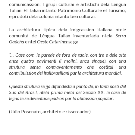
comunicassion; I grupi culturai e artìstichi dela Léngua
Talian; El Talian intanto Patrimònio Cultural e el Turismo;
e prodoti dela colònia intanto ben culturai.
La architetura tìpica dela imigrassion italiana ntele
comunità de Léngua Talian inventariada ntela
Serra
Gaúcha
e ntel
Oeste Catarinense
ga
“
… Case com le parede de fora de taole, con tre e dele olte
anca quatro pavimenti (i molini, anca s
ì
nque), con una
strutura sensa contraventamento che costitui una
contribuission dei italibrasiliani par la architetura mondial.
Questa strutura se ga difondesta a punto de, in tanti posti del
Sud del Brasil, ntela prima met
à
del S
è
colo XX, le case de
legno le ze deventade padron par la abitassion popolar
.
(Júlio Posenato, architeto e rissercador)