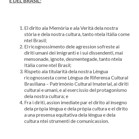
E DEL BRASIL:
El dirito ala Memòria e ala Verità dela nostra
stòria e dela nostra cultura, tanto ntela Itàlia come
ntel Brasil;
El ricognossimento dele agression sofreste ai
diriti umani dei imigranti e i sui dissendenti, mai
mensonade, ignote, desmentegade, tanto ntela
Itàlia come ntel Brasil;
Rispeto ala titularità dela nostra Léngua
ricognossesta come Léngua de Riferensa Cultural
Brasiliana – Patrimònio Cultural Imaterial, ai diriti
culturai e umani, e al esercìssio del protagonismo
dela nostra cultura; e
Fra i diriti, assion imediate par el dirito al insegno
dela pròpia léngua e dela pròpia cultura e el dirito
a una presensa equitativa dela léngua e dela
cultura ntei strumenti de comunicassion.