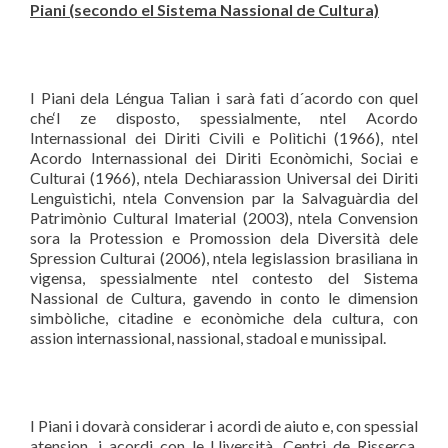
Piani (secondo el Sistema Nassional de Cultura)
I Piani dela Léngua Talian i sarà fati d´acordo con quel
che‘l ze disposto, spessialmente, ntel Acordo
Internassional dei Diriti Civili e Polìtichi (1966), ntel
Acordo Internassional dei Diriti Econòmichi, Sociai e
Culturai (1966), ntela Dechiarassion Universal dei Diriti
Lenguìstichi, ntela Convension par la Salvaguàrdia del
Patrimònio Cultural Imaterial (2003), ntela Convension
sora la Protession e Promossion dela Diversità dele
Spression Culturai (2006), ntela legislassion brasiliana in
vigensa, spessialmente ntel contesto del Sistema
Nassional de Cultura, gavendo in conto le dimension
simbòliche, citadine e econòmiche dela cultura, con
assion internassional, nassional, stadoal e munissipal.
I Piani i dovarà considerar i acordi de aiuto e, con spessial
atension, i acordi con le Uiversità, Centri de Risserca,