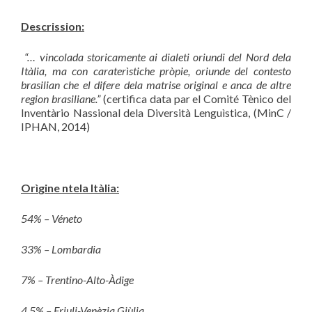
Descrission:
“
… vincolada storicamente ai dialeti oriundi del Nord dela
It
à
lia, ma con carater
ì
stiche pr
ò
pie, oriunde del contesto
brasilian che el difere dela matrise original e anca de altre
region brasiliane.
”
(certifica data par el Comité Tènico del
Inventàrio Nassional dela Diversità Lenguìstica, (MinC /
IPHAN, 2014)
Orì
gine ntela It
à
lia:
54% – Vé
neto
33% – Lombardia
7% – Trentino-Alto-À
dige
4,5% – Friuli-Venè
zia Gi
ù
lia