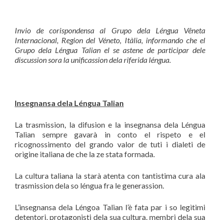
Invio de corispondensa al Grupo dela L
éngua Vê
neta
Internacional, Region del V
é
neto, It
à
lia, informando che el
Grupo dela L
é
ngua Talian el se astene de participar dele
discussion sora la unificassion dela riferida l
é
ngua.
Insegnansa dela L
é
ngua Talian
La trasmission, la difusion e la insegnansa dela Léngua
Talian sempre gavarà in conto el rispeto e el
ricognossimento del grando valor de tuti i dialeti de
orìgine italiana de che la ze stata formada.
La cultura taliana la starà atenta con tantìstima cura ala
trasmission dela so léngua fra le generassion.
L’insegnansa dela Léngoa Talian l’è fata par i so legìtimi
detentori, protagonisti dela sua cultura, membri dela sua