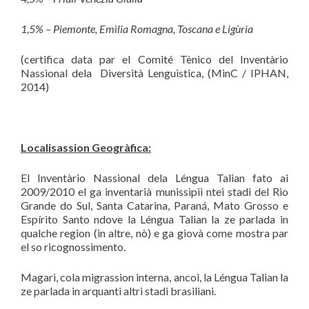
1,5% – Piemonte, Emì
lia Romagna, Toscana e Lig
ùria
(certifica data par el Comité Tènico del Inventàrio
Nassional dela Diversità Lenguìstica, (MinC / IPHAN,
2014)
Localisassion Geogr
à
fica:
El Inventàrio Nassional dela Léngua Talian fato ai
2009/2010 el ga inventarià munissìpii ntei stadi del Rio
Grande do Sul, Santa Catarina, Paraná, Mato Grosso e
Espírito Santo ndove la Léngua Talian la ze parlada in
qualche region (in altre, nò) e ga giovà come mostra par
el so ricognossimento.
Magari, cola migrassion interna, ancoi, la Léngua Talian la
ze parlada in arquanti altri stadi brasiliani.