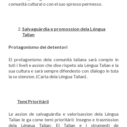
comunità cultural o con el suo spresso permesso.
Salvagu
à
rdia e promossion dela L
é
ngua
Talian
Protagonismo dei detentori
El protagonismo dela comunità taliana sarà compio in
tuti i liveli e assion che dise rispeto ala Léngua Talian e la
sua cultura e sarà sempre difendesto con diàlogo in tuta
la so stension. (Carta dela Léngua Talian) .
Temi Priorit
àrii
Le assion de salvaguàrdia e valorisassion dela Léngua
Talian le ga come temi prioritàrii: Insegno e trasmission
dela Léngua Talian; El Talian e i strumenti de