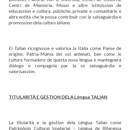
Centri de Memòria, Musei e altre istituission de
educassion e cultura, pùbliche, privade e comunitàrie e
altre entità che le possa contribuir con la salvaguàrdia e
promossion dela
cultura taliana
.
El Talian ricognosse e valorisa la Itàlia come Paese de
orìgine, Pàtria-Mama dei soi antenati, ben come le
culture formadore de questa nova léngua e mantegnerà
diàlogo e compagnia par la so salvaguàrdia e
valorisassion.
TITULARITÀ
E GESTION DELA L
é
ngua TALIAN
La titularità e la gestion dela Léngua Talian come
Patrimònio Cultural Imaterial – Léngua de Riferensa