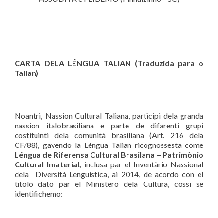
CARTA DELA L
ÉNGUA TALIAN (Traduzida para o
Talian)
Noantri, Nassion Cultural Taliana, partìcipi dela granda
nassion italobrasiliana e parte de difarenti grupi
costituinti dela comunità brasiliana (Art. 216 dela
CF/88), gavendo la Léngua Talian ricognossesta come
Léngua de Riferensa Cultural Brasilana –
Patrim
ònio
Cultural Imaterial,
inclusa par el Inventàrio Nassional
dela Diversità Lenguìstica, ai 2014, de acordo con el
tìtolo dato par el Ministero dela Cultura, cossì se
identifichemo: