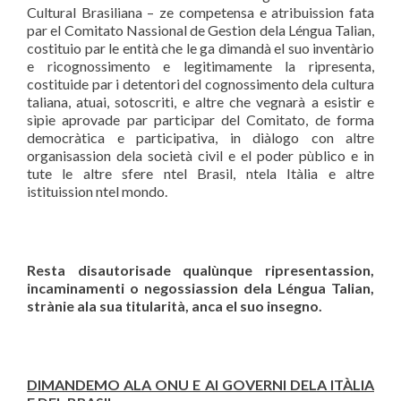
Cultural Brasiliana – ze competensa e atribuission fata
par el Comitato Nassional de Gestion dela Léngua Talian,
costituio par le entità che le ga dimandà el suo inventàrio
e ricognossimento e legitimamente la ripresenta,
costituide par i detentori del cognossimento dela cultura
taliana, atuai, sotoscriti, e altre che vegnarà a esistir e
sìpie aprovade par participar del Comitato, de forma
democràtica e participativa, in diàlogo con altre
organisassion dela società civil e el poder pùblico e in
tute le altre sfere ntel Brasil, ntela Itàlia e altre
istituission ntel mondo.
Resta disautorisade qual
ù
nque ripresentassion,
incaminamenti o negossiassion dela L
é
ngua Talian,
str
à
nie ala sua titularit
à
, anca el suo insegno.
DIMANDEMO ALA ONU E AI GOVERNI DELA IT
ÀLIA