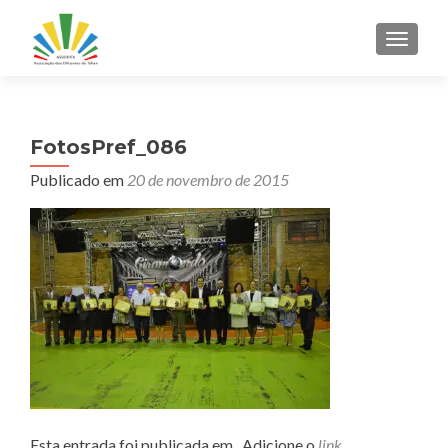
ALTER
FotosPref_086
Publicado em
20 de novembro de 2015
Esta entrada foi publicada em . Adicione o
link