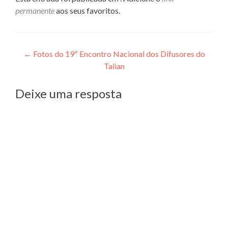
permanente
aos seus favoritos.
Navegação
←
Fotos do 19º Encontro Nacional dos Difusores do
Talian
de
Post
Deixe uma resposta