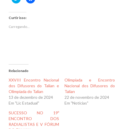
para
para
compartilhar
compartilhar
no
no
Twitter(abre
Facebook(abre
em
em
Curtir isso:
nova
nova
janela)
janela)
Carregando...
Relacionado
XXVIII Encontro Nacional
Olimpíada e Encontro
dos Difusores do Talian e
Nacional dos Difusores do
Olimpíada do Talian
Talian
13 de dezembro de 2024
22 de novembro de 2024
Em "Lic Estadual"
Em "Notícias"
SUCESSO NO 19º
ENCONTRO DOS
RADIALISTAS E V FÓRUM