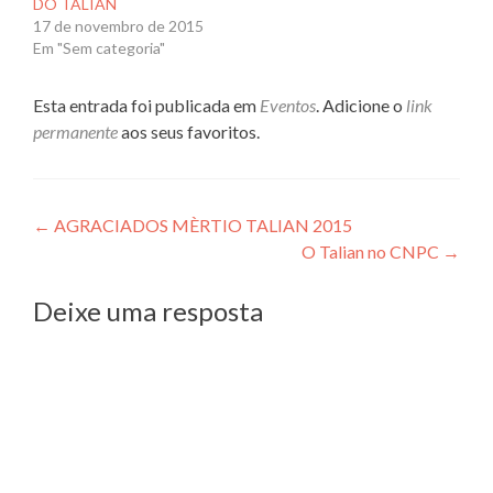
DO TALIAN
17 de novembro de 2015
Em "Sem categoria"
Esta entrada foi publicada em
Eventos
. Adicione o
link
permanente
aos seus favoritos.
Navegação
←
AGRACIADOS MÈRTIO TALIAN 2015
O Talian no CNPC
→
de
Post
Deixe uma resposta