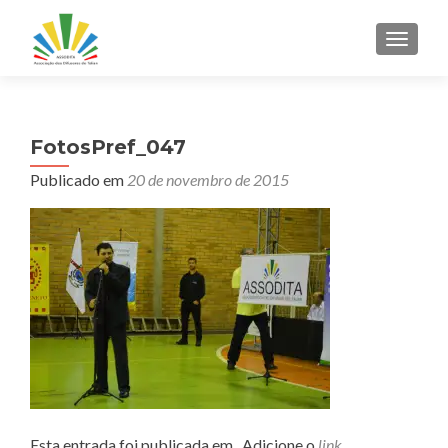
ALTER
FotosPref_047
Publicado em
20 de novembro de 2015
Esta entrada foi publicada em . Adicione o
link