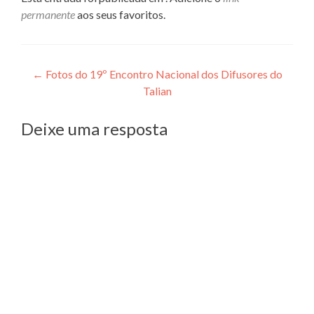
permanente
aos seus favoritos.
Navegação
←
Fotos do 19º Encontro Nacional dos Difusores do
Talian
de
Post
Deixe uma resposta