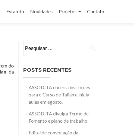
s
Estatuto
Novidades
Projetos
Contato
Pesquisar
por:
arem do
POSTS RECENTES
ian
, da
ASSODITA encerra inscrições
para o Curso de Talian e inicia
aulas em agosto.
ASSODITA divulga Termo de
Fomento e plano de trabalho.
Edital de convocação da