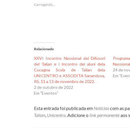
janela)
janela)
Carregando...
Relacionado
XXVI Incontro Nassional dei Difusori
Program
del Talian e I Incontro dei aluni dela
Nassional
Cucagna Scola de Talian dela
24 de no
UNICENTRO e ASSODITA Sananduva,
Em "Even
RS, 11 a 13 de novembro de 2022.
2 de outubro de 2022
Em "Eventos"
Esta entrada foi publicada em
Notícias
com as pa
Talian
,
Unicentro
. Adicione o
link permanente
aos s