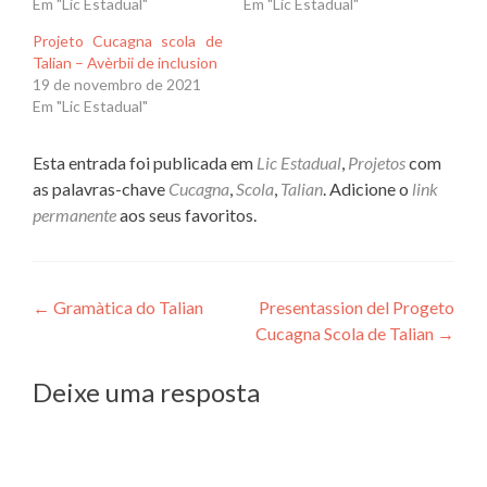
Em "Lic Estadual"
Em "Lic Estadual"
Projeto Cucagna scola de
Talian – Avèrbii de inclusion
19 de novembro de 2021
Em "Lic Estadual"
Esta entrada foi publicada em
Lic Estadual
,
Projetos
com
as palavras-chave
Cucagna
,
Scola
,
Talian
. Adicione o
link
permanente
aos seus favoritos.
Navegação
←
Gramàtica do Talian
Presentassion del Progeto
Cucagna Scola de Talian
→
de
Post
Deixe uma resposta