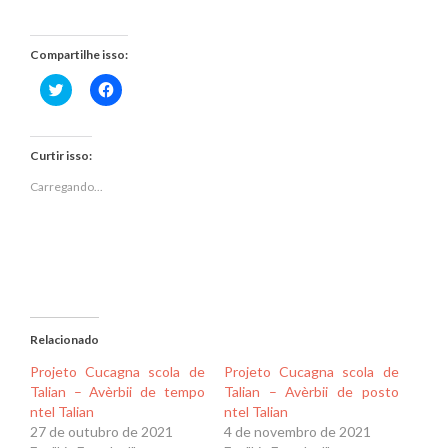
Compartilhe isso:
Clique
Clique
para
para
compartilhar
compartilhar
no
no
Twitter(abre
Facebook(abre
em
em
Curtir isso:
nova
nova
janela)
janela)
Carregando...
Relacionado
Projeto Cucagna scola de
Projeto Cucagna scola de
Talian – Avèrbii de tempo
Talian – Avèrbii de posto
ntel Talian
ntel Talian
27 de outubro de 2021
4 de novembro de 2021