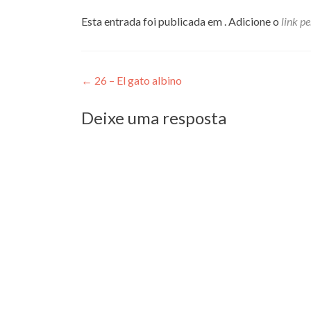
Esta entrada foi publicada em . Adicione o
link p
Navegação
←
26 – El gato albino
de
Deixe uma resposta
Post