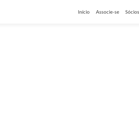
Pular
para
Início
Associe-se
Sócio
o
conteúdo