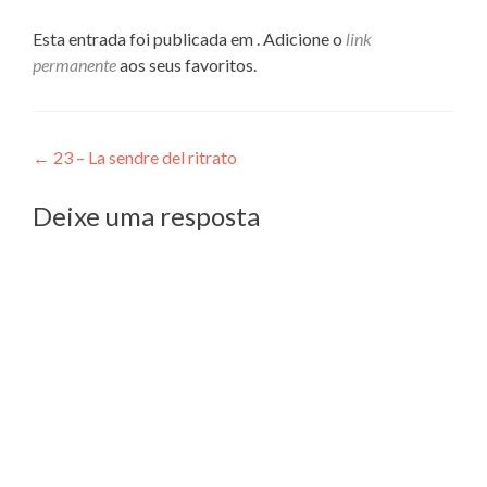
Esta entrada foi publicada em . Adicione o
link
permanente
aos seus favoritos.
Navegação
←
23 – La sendre del ritrato
de
Deixe uma resposta
Post