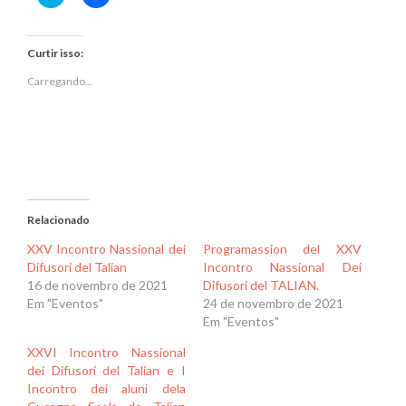
para
para
compartilhar
compartilhar
no
no
Twitter(abre
Facebook(abre
em
em
Curtir isso:
nova
nova
janela)
janela)
Carregando...
Relacionado
XXV Incontro Nassional dei
Programassion del XXV
Difusori del Talian
Incontro Nassional Dei
16 de novembro de 2021
Difusori del TALIAN.
Em "Eventos"
24 de novembro de 2021
Em "Eventos"
XXVI Incontro Nassional
dei Difusori del Talian e I
Incontro dei aluni dela