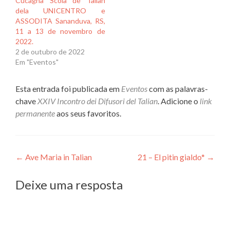
Cucagna Scola de Talian
dela UNICENTRO e
ASSODITA Sananduva, RS,
11 a 13 de novembro de
2022.
2 de outubro de 2022
Em "Eventos"
Esta entrada foi publicada em
Eventos
com as palavras-
chave
XXIV Incontro dei Difusori del Talian
. Adicione o
link
permanente
aos seus favoritos.
Navegação
←
Ave Maria in Talian
21 – El pitin gialdo*
→
de
Deixe uma resposta
Post