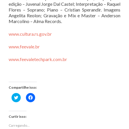
edição – Juvenal Jorge Dal Castel; Interpretação – Raquel
Flores – Soprano; Piano – Cristian Sperandir. Imagens
Angelita Reolon; Gravação e Mix e Master – Anderson
Marcolino – Alma Records.
www.cultura.rs.gov.br
w
ww.feevale.br
www.
feevaletechpark.com.br
Compartilhe isso:
Clique
Clique
para
para
compartilhar
compartilhar
no
no
Twitter(abre
Facebook(abre
em
em
Curtir isso:
nova
nova
janela)
janela)
Carregando...