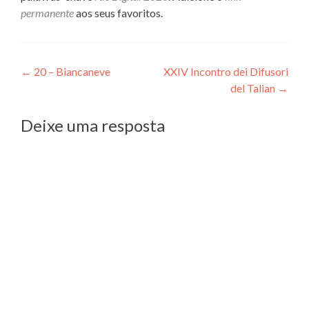
permanente
aos seus favoritos.
Navegação
←
20 – Biancaneve
XXIV Incontro dei Difusori
del Talian
→
de
Post
Deixe uma resposta