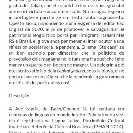
grafia del Talian, che el ze belche drio esser inseghà ntei
ambienti virtoai e anca ntele scole. No bisogna legenda
in portoghese parché ze um testo tanto cognossesto.
Questo laoro, rispondendo a una esigensa del edital Fac
Digital de 2020, al pi de promover e salvaguardiar el
patrimônio lengoìstico portà par i imigranti italiani ntel
RS e Brasil, el giova anca par menar el interlocutor a una
riflession sossial sora la pandemia. El lema “Sté casa” ze
un bon esémpio par dimostrar che le polìtiche de
prevension dela magagna no le funsiona fra quei che i ghe
manca un querto e un bocon de magnar. Un pelegrin a pié
ntel sentro stòrico dela
capital ga
úcha
, soto la piova, el ne
porta el senso nostálgico che la pandemia la gà stramenà
ntel di a di dei porto-alegrensi.
Descrição:
A Ave Maria, de Bach/Gounod, já foi cantada em
centenas de línguas no mundo inteiro. Pela primeira vez,
ela é registrada na Língua Talian, Patrimônio Cultural
Imaterial e Referência Cultural Brasileira (IPHAN, 2014).
Com o canto lírico, tivemos a intenção de dar destaque e