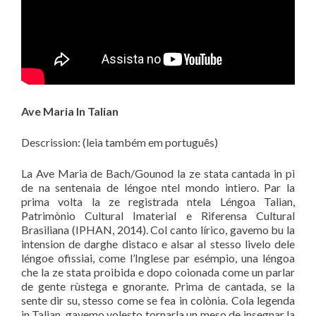
Ave Maria In Talian
Descrission: (leia também em português)
La Ave Maria de Bach/Gounod la ze stata cantada in pi
de na sentenaia de léngoe ntel mondo intiero. Par la
prima volta la ze registrada ntela Léngoa Talian,
Patrimònio Cultural Imaterial e Riferensa Cultural
Brasiliana (IPHAN, 2014). Col canto lírico, gavemo bu la
intension de darghe distaco e alsar al stesso livelo dele
léngoe ofissiai, come l’Inglese par esémpio, una léngoa
che la ze stata proibida e dopo coionada come un parlar
de gente rùstega e gnorante. Prima de cantada, se la
sente dir su, stesso come se fea in colònia. Cola legenda
in Talian, gavemo volesto tornarla un meso de insegnar la