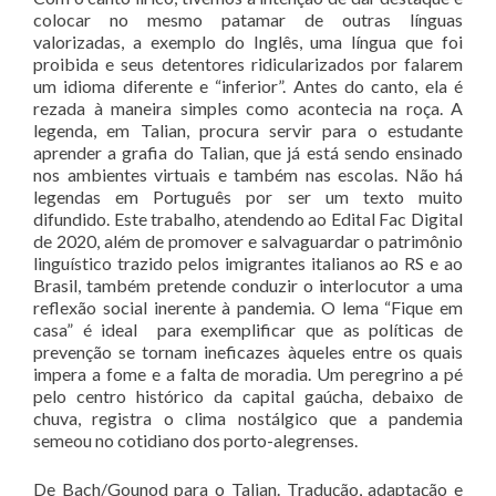
colocar no mesmo patamar de outras línguas
valorizadas, a exemplo do Inglês, uma língua que foi
proibida e seus detentores ridicularizados por falarem
um idioma diferente e “inferior”. Antes do canto, ela é
rezada à maneira simples como acontecia na roça. A
legenda, em Talian, procura servir para o estudante
aprender a grafia do Talian, que já está sendo ensinado
nos ambientes virtuais e também nas escolas. Não há
legendas em Português por ser um texto muito
difundido. Este trabalho, atendendo ao Edital Fac Digital
de 2020, além de promover e salvaguardar o patrimônio
linguístico trazido pelos imigrantes italianos ao RS e ao
Brasil, também pretende conduzir o interlocutor a uma
reflexão social inerente à pandemia. O lema “Fique em
casa” é ideal para exemplificar que as políticas de
prevenção se tornam ineficazes àqueles entre os quais
impera a fome e a falta de moradia. Um peregrino a pé
pelo centro histórico da capital gaúcha, debaixo de
chuva, registra o clima nostálgico que a pandemia
semeou no cotidiano dos porto-alegrenses.
De Bach/Gounod para o Talian. Tradução, adaptação e