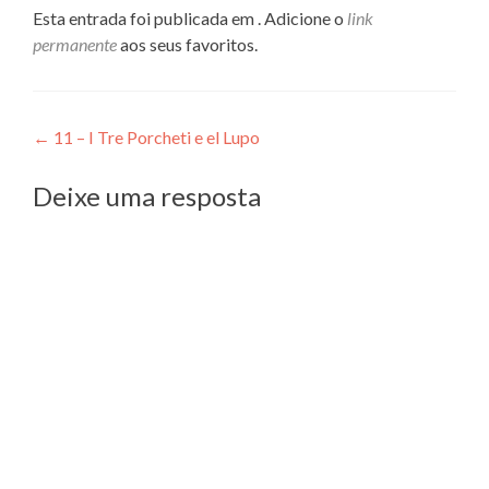
Esta entrada foi publicada em . Adicione o
link
permanente
aos seus favoritos.
Navegação
←
11 – I Tre Porcheti e el Lupo
de
Deixe uma resposta
Post