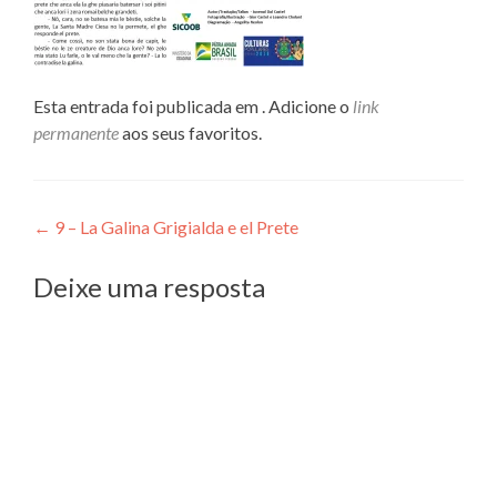
Esta entrada foi publicada em . Adicione o
link
permanente
aos seus favoritos.
Navegação
←
9 – La Galina Grigialda e el Prete
de
Deixe uma resposta
Post