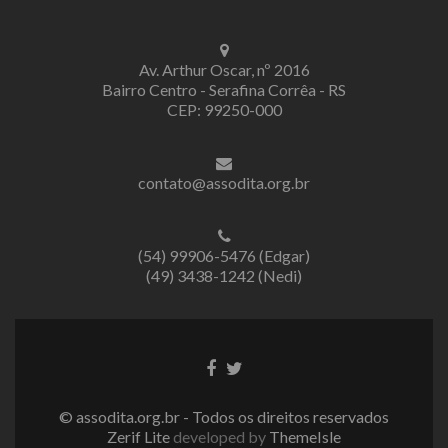
Av. Arthur Oscar, nº 2016
Bairro Centro - Serafina Corrêa - RS
CEP: 99250-000
contato@assodita.org.br
(54) 99906-5476 (Edgar)
(49) 3438-1242 (Nedi)
Link
Link
do
do
Facebook
Twitter
© assodita.org.br - Todos os direitos reservados
Zerif Lite
developed by
ThemeIsle