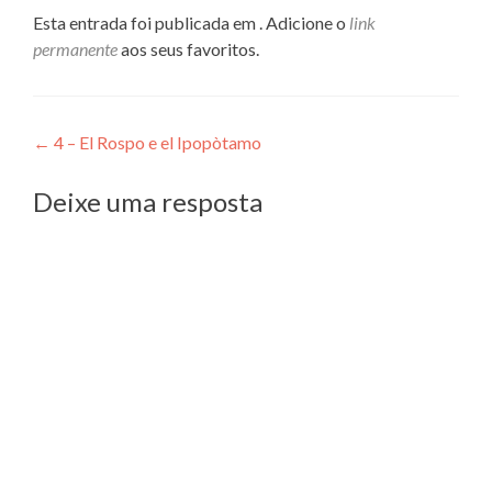
Esta entrada foi publicada em . Adicione o
link
permanente
aos seus favoritos.
Navegação
←
4 – El Rospo e el Ipopòtamo
de
Deixe uma resposta
Post