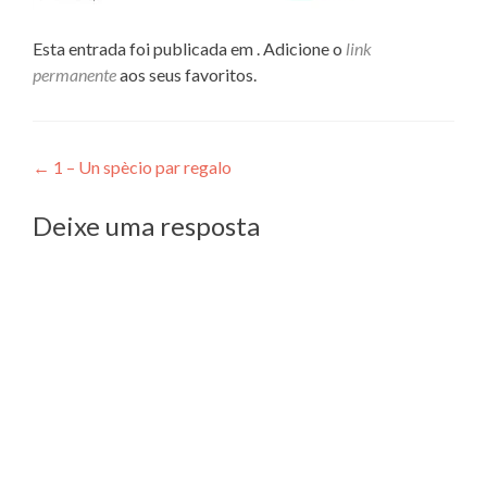
Esta entrada foi publicada em . Adicione o
link
permanente
aos seus favoritos.
Navegação
←
1 – Un spècio par regalo
de
Deixe uma resposta
Post