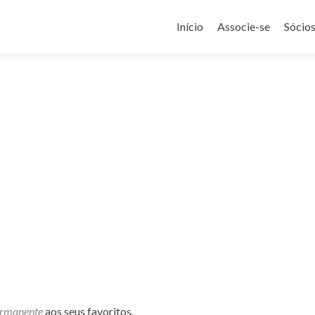
Pular
para
Início
Associe-se
Sócio
o
conteúdo
ermanente
aos seus favoritos.