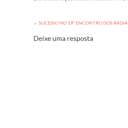
Navegação
←
SUCESSO NO 19º ENCONTRO DOS RADIAL
de
Deixe uma resposta
Post