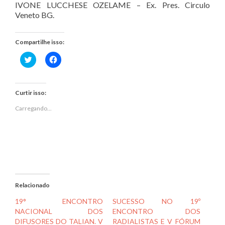
IVONE LUCCHESE OZELAME – Ex. Pres. Circulo
Veneto BG.
Compartilhe isso:
Clique
Clique
para
para
compartilhar
compartilhar
no
no
Twitter(abre
Facebook(abre
em
em
Curtir isso:
nova
nova
janela)
janela)
Carregando...
Relacionado
19° ENCONTRO
SUCESSO NO 19º
NACIONAL DOS
ENCONTRO DOS
DIFUSORES DO TALIAN. V
RADIALISTAS E V FÓRUM