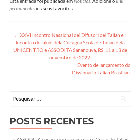
Esta entrada foi publicada em
Notícias
. Adicione o
link
permanente
aos seus favoritos.
Navegação
←
XXVI Incontro Nassional dei Difusori del Talian e I
Incontro dei aluni dela Cucagna Scola de Talian dela
de
UNICENTRO e ASSODITA Sananduva, RS, 11 a 13 de
Post
novembro de 2022.
Evento de lançamento do
Dissionàrio Talian Brasilian.
→
Pesquisar
por:
POSTS RECENTES
ASSODITA encerra inscrições para o Curso de Talian