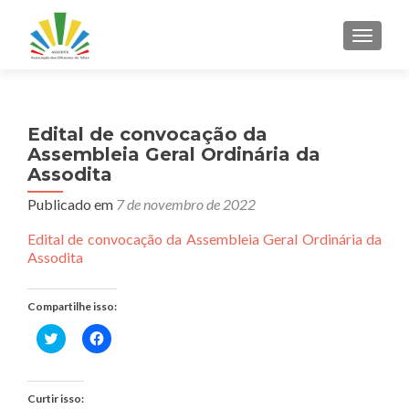
ALTER
Edital de convocação da
Assembleia Geral Ordinária da
Assodita
Publicado em
7 de novembro de 2022
Edital de convocação da Assembleia Geral Ordinária da
Assodita
Compartilhe isso:
Clique
Clique
para
para
compartilhar
compartilhar
no
no
Twitter(abre
Facebook(abre
em
em
Curtir isso:
nova
nova