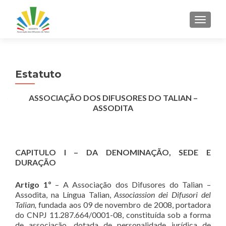
ALTER
Estatuto
ASSOCIAÇÃO DOS DIFUSORES DO TALIAN –
ASSODITA
CAPITULO I – DA DENOMINAÇÃO, SEDE E
DURAÇÃO
Artigo 1º
– A Associação dos Difusores do Talian –
Assodita, na Língua Talian,
Associassion dei Difusori del
Talian,
fundada aos 09 de novembro de 2008, portadora
do CNPJ 11.287.664/0001-08, constituída sob a forma
de associação, dotada de personalidade jurídica de