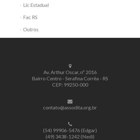
Lic Estadual
Fac RS
Outros
Av. Arthur Oscar, nº 2016
Bairro Centro - Serafina Corrêa - RS
CEP: 99250-000
contato@assodita.org.br
(54) 99906-5476 (Edgar)
(49) 3438-1242 (Nedi)