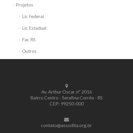
Projetos
Lic Federal
Lic Estadual
Fac RS
Outros
Av. Arthur Oscar, nº 2016
Bairro Centro - Serafina Corrêa - RS
CEP: 99250-000
contato@assodita.org.br