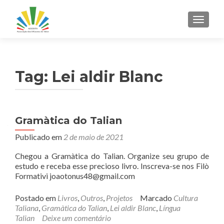
ALTER
Tag:
Lei aldir Blanc
Gramàtica do Talian
Publicado em
2 de maio de 2021
Chegou a Gramàtica do Talian. Organize seu grupo de
estudo e receba esse precioso livro. Inscreva-se nos Filò
Formativi joaotonus48@gmail.com
Postado em
Livros
,
Outros
,
Projetos
Marcado
Cultura
Taliana
,
Gramàtica do Talian
,
Lei aldir Blanc
,
Língua
Talian
Deixe um comentário