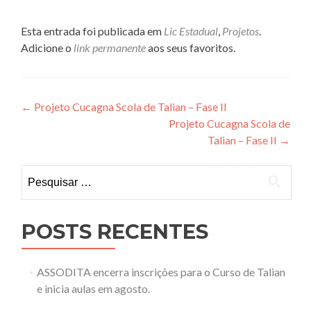
Esta entrada foi publicada em
Lic Estadual
,
Projetos
.
Adicione o
link permanente
aos seus favoritos.
Navegação
←
Projeto Cucagna Scola de Talian – Fase II
Projeto Cucagna Scola de
de
Talian – Fase II
→
Post
Pesquisar
por:
POSTS RECENTES
ASSODITA encerra inscrições para o Curso de Talian
e inicia aulas em agosto.