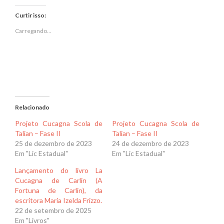
no
no
Twitter(abre
Facebook(abre
em
em
Curtir isso:
nova
nova
janela)
janela)
Carregando...
Relacionado
Projeto Cucagna Scola de
Projeto Cucagna Scola de
Talian – Fase II
Talian – Fase II
25 de dezembro de 2023
24 de dezembro de 2023
Em "Lic Estadual"
Em "Lic Estadual"
Lançamento do livro La
Cucagna de Carlin (A
Fortuna de Carlin), da
escritora Maria Izelda Frizzo.
22 de setembro de 2025
Em "Livros"