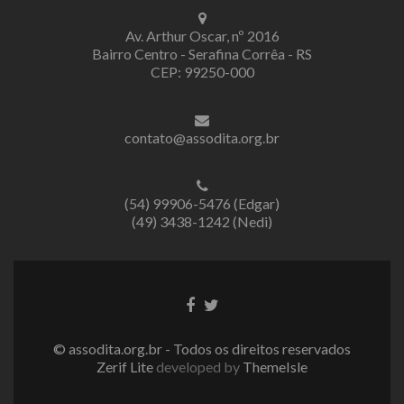
Av. Arthur Oscar, nº 2016
Bairro Centro - Serafina Corrêa - RS
CEP: 99250-000
contato@assodita.org.br
(54) 99906-5476 (Edgar)
(49) 3438-1242 (Nedi)
Link
Link
do
do
Facebook
Twitter
© assodita.org.br - Todos os direitos reservados
Zerif Lite
developed by
ThemeIsle