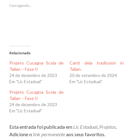
janela)
janela)
Carregando...
Relacionado
Projeto Cucagna Scola de
Canti dela tradission in
Talian – Fase II
Talian.
24 de dezembro de 2023
20 de setembro de 2024
Em "Lic Estadual"
Em "Lic Estadual"
Projeto Cucagna Scola de
Talian – Fase II
24 de dezembro de 2023
Em "Lic Estadual"
Esta entrada foi publicada em
Lic Estadual
,
Projetos
.
Adicione o
link permanente
aos seus favoritos.