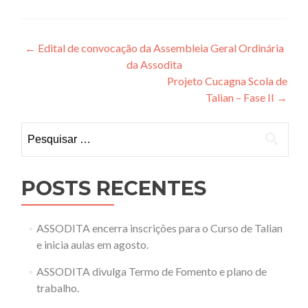
Navegação
←
Edital de convocação da Assembleia Geral Ordinária
da Assodita
de
Projeto Cucagna Scola de
Post
Talian – Fase II
→
Pesquisar
por:
POSTS RECENTES
ASSODITA encerra inscrições para o Curso de Talian
e inicia aulas em agosto.
ASSODITA divulga Termo de Fomento e plano de
trabalho.