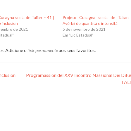
ucagna scola de Talian – 41 |
Projeto Cucagna scola de Talian
e inclusion
Avèrbii de quantità e intensità
vembro de 2021
5 de novembro de 2021
stadual"
Em "Lic Estadual"
os
. Adicione o
link permanente
aos seus favoritos.
nclusion
Programassion del XXV Incontro Nassional Dei Difus
TAL