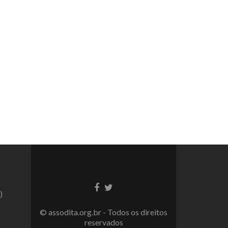
Link
Link
)
do
do
Facebook
Twitter
© assodita.org.br - Todos os direitos
reservados