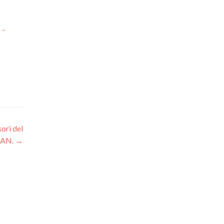
 –
ori del
IAN.
→