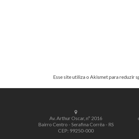
Esse site utiliza o Akismet para reduzir 
Av. Arthur Oscar, nº 2016
Bairro Centro - Serafina Corrêa - RS
CEP: 99250-000