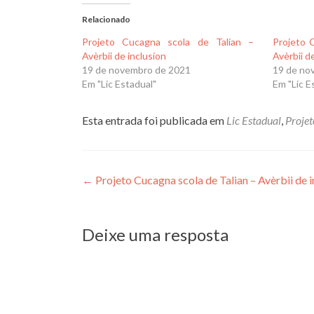
Relacionado
Projeto Cucagna scola de Talian –
Projeto C
Avèrbii de inclusion
Avèrbii d
19 de novembro de 2021
19 de no
Em "Lic Estadual"
Em "Lic E
Esta entrada foi publicada em
Lic Estadual
,
Projet
Navegação
←
Projeto Cucagna scola de Talian – Avèrbii de i
de
Post
Deixe uma resposta