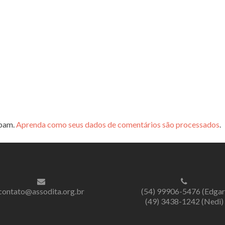
spam.
Aprenda como seus dados de comentários são processados
.
contato@assodita.org.br
(54) 99906-5476 (Edgar
(49) 3438-1242 (Nedi)