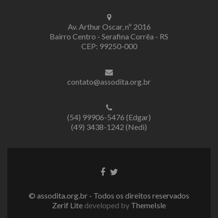
Av. Arthur Oscar, nº 2016
Bairro Centro - Serafina Corrêa - RS
CEP: 99250-000
contato@assodita.org.br
(54) 99906-5476 (Edgar)
(49) 3438-1242 (Nedi)
Link
Link
do
do
Facebook
Twitter
© assodita.org.br - Todos os direitos reservados
Zerif Lite
developed by
ThemeIsle