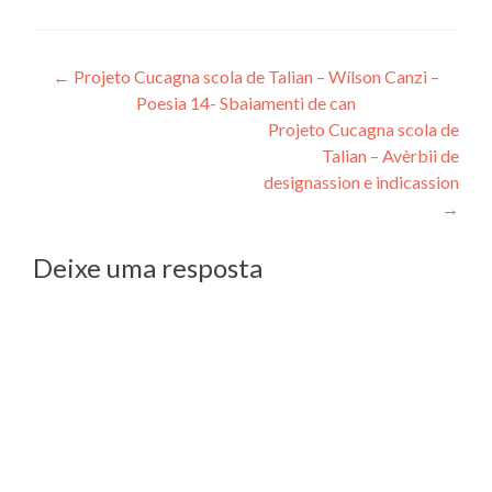
Navegação
←
Projeto Cucagna scola de Talian – Wílson Canzi –
Poesia 14- Sbaiamenti de can
de
Projeto Cucagna scola de
Post
Talian – Avèrbii de
designassion e indicassion
→
Deixe uma resposta