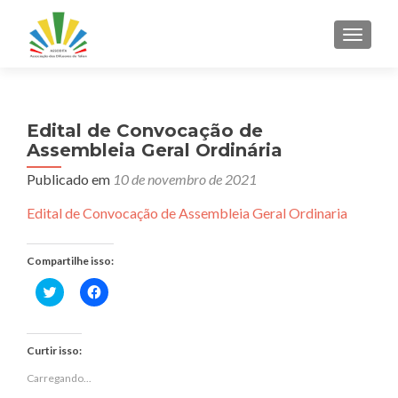
ALTER
Edital de Convocação de
Assembleia Geral Ordinária
Publicado em
10 de novembro de 2021
Edital de Convocação de Assembleia Geral Ordinaria
Compartilhe isso:
Clique
Clique
para
para
compartilhar
compartilhar
no
no
Twitter(abre
Facebook(abre
em
em
Curtir isso:
nova
nova
janela)
janela)
Carregando...