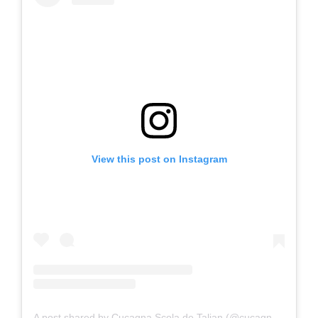
View this post on Instagram
A post shared by Cucagna Scola de Talian (@cucagna.talian)