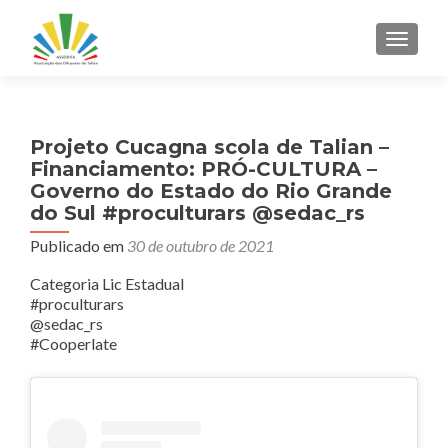
ALTER
Projeto Cucagna scola de Talian –
Financiamento: PRÓ-CULTURA –
Governo do Estado do Rio Grande
do Sul #proculturars @sedac_rs
Publicado em
30 de outubro de 2021
Categoria Lic Estadual
#proculturars
@sedac_rs
#Cooperlate