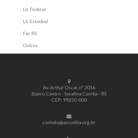
Lic Federal
Lic Estadual
Fac RS
Outros
Av. Arthur Oscar, nº 2016
Bairro Centro - Serafina Corrêa - RS
CEP: 99250-000
contato@assodita.org.br