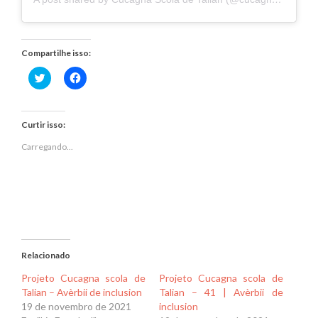
Compartilhe isso:
Clique
Clique
para
para
compartilhar
compartilhar
no
no
Twitter(abre
Facebook(abre
em
em
Curtir isso:
nova
nova
janela)
janela)
Carregando...
Relacionado
Projeto Cucagna scola de
Projeto Cucagna scola de
Talian – Avèrbii de inclusion
Talian – 41 | Avèrbii de
19 de novembro de 2021
inclusion