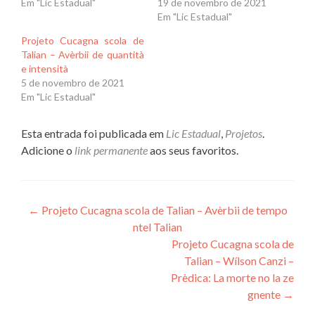
Em "Lic Estadual"
19 de novembro de 2021
Em "Lic Estadual"
Projeto Cucagna scola de
Talian – Avèrbii de quantità
e intensità
5 de novembro de 2021
Em "Lic Estadual"
Esta entrada foi publicada em
Lic Estadual
,
Projetos
.
Adicione o
link permanente
aos seus favoritos.
Navegação
←
Projeto Cucagna scola de Talian – Avèrbii de tempo
ntel Talian
de
Projeto Cucagna scola de
Post
Talian – Wílson Canzi –
Prèdica: La morte no la ze
gnente
→