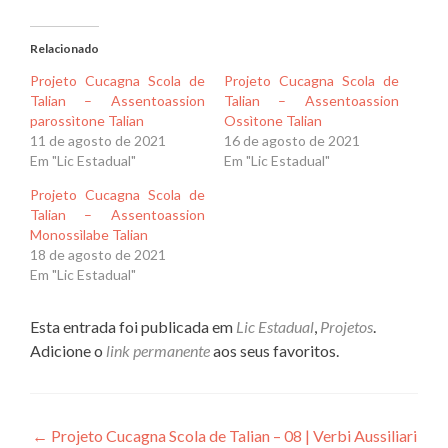
Relacionado
Projeto Cucagna Scola de
Projeto Cucagna Scola de
Talian – Assentoassion
Talian – Assentoassion
parossìtone Talian
Ossìtone Talian
11 de agosto de 2021
16 de agosto de 2021
Em "Lic Estadual"
Em "Lic Estadual"
Projeto Cucagna Scola de
Talian – Assentoassion
Monossìlabe Talian
18 de agosto de 2021
Em "Lic Estadual"
Esta entrada foi publicada em
Lic Estadual
,
Projetos
.
Adicione o
link permanente
aos seus favoritos.
Navegação
←
Projeto Cucagna Scola de Talian – 08 | Verbi Aussiliari