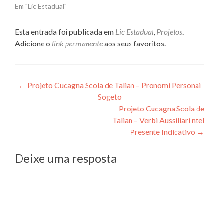
Em "Lic Estadual"
Esta entrada foi publicada em
Lic Estadual
,
Projetos
.
Adicione o
link permanente
aos seus favoritos.
Navegação
←
Projeto Cucagna Scola de Talian – Pronomi Personai
Sogeto
de
Projeto Cucagna Scola de
Post
Talian – Verbi Aussiliari ntel
Presente Indicativo
→
Deixe uma resposta