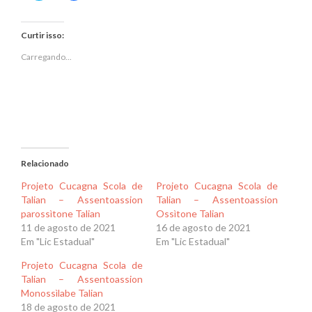
compartilhar
compartilhar
no
no
Twitter(abre
Facebook(abre
em
em
Curtir isso:
nova
nova
janela)
janela)
Carregando...
Relacionado
Projeto Cucagna Scola de
Projeto Cucagna Scola de
Talian – Assentoassion
Talian – Assentoassion
parossìtone Talian
Ossìtone Talian
11 de agosto de 2021
16 de agosto de 2021
Em "Lic Estadual"
Em "Lic Estadual"
Projeto Cucagna Scola de
Talian – Assentoassion
Monossìlabe Talian
18 de agosto de 2021