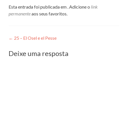
Esta entrada foi publicada em . Adicione o
link
permanente
aos seus favoritos.
Navegação
←
25 – El Osel e el Pesse
de
Deixe uma resposta
Post