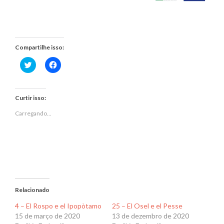
Compartilhe isso:
Clique
Clique
para
para
compartilhar
compartilhar
no
no
Twitter(abre
Facebook(abre
em
em
Curtir isso:
nova
nova
janela)
janela)
Carregando...
Relacionado
4 – El Rospo e el Ipopòtamo
25 – El Osel e el Pesse
15 de março de 2020
13 de dezembro de 2020