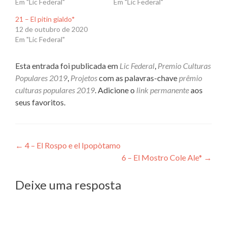
Em "Lic Federal"
Em "Lic Federal"
21 – El pitin gialdo*
12 de outubro de 2020
Em "Lic Federal"
Esta entrada foi publicada em
Lic Federal
,
Premio Culturas
Populares 2019
,
Projetos
com as palavras-chave
prêmio
culturas populares 2019
. Adicione o
link permanente
aos
seus favoritos.
Navegação
←
4 – El Rospo e el Ipopòtamo
6 – El Mostro Cole Ale*
→
de
Post
Deixe uma resposta