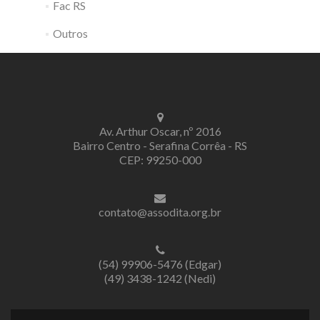
Fac RS
Outros
Av. Arthur Oscar, nº 2016
Bairro Centro - Serafina Corrêa - RS
CEP: 99250-000
contato@assodita.org.br
(54) 99906-5476 (Edgar)
(49) 3438-1242 (Nedi)