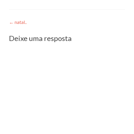
Navegação
←
natal..
de
Deixe uma resposta
Post