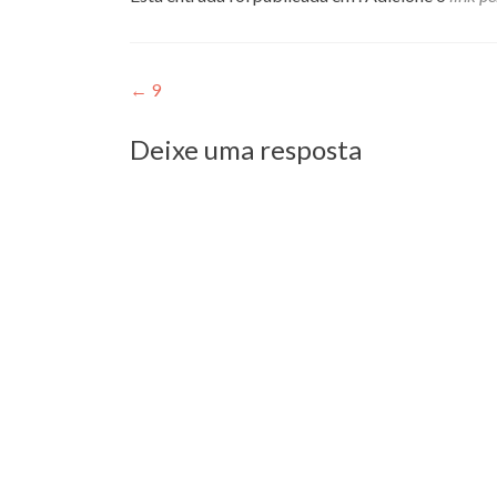
Navegação
←
9
de
Deixe uma resposta
Post