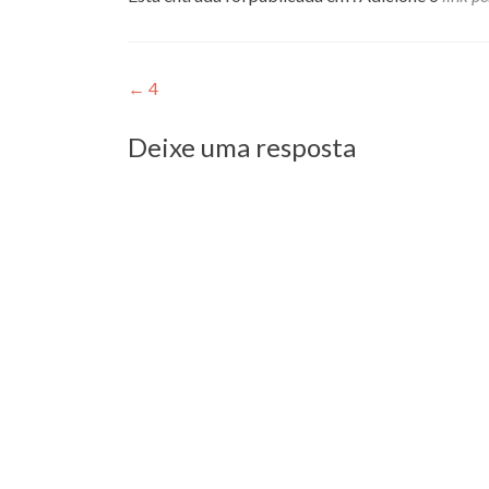
Navegação
←
4
de
Deixe uma resposta
Post