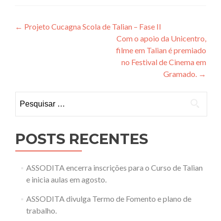
Navegação
←
Projeto Cucagna Scola de Talian – Fase II
Com o apoio da Unicentro,
de
filme em Talian é premiado
Post
no Festival de Cinema em
Gramado.
→
Pesquisar
por:
POSTS RECENTES
ASSODITA encerra inscrições para o Curso de Talian
e inicia aulas em agosto.
ASSODITA divulga Termo de Fomento e plano de
trabalho.