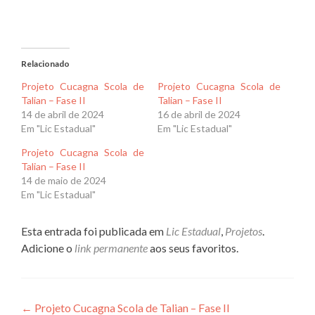
Relacionado
Projeto Cucagna Scola de
Projeto Cucagna Scola de
Talian – Fase II
Talian – Fase II
14 de abril de 2024
16 de abril de 2024
Em "Lic Estadual"
Em "Lic Estadual"
Projeto Cucagna Scola de
Talian – Fase II
14 de maio de 2024
Em "Lic Estadual"
Esta entrada foi publicada em
Lic Estadual
,
Projetos
.
Adicione o
link permanente
aos seus favoritos.
Navegação
←
Projeto Cucagna Scola de Talian – Fase II