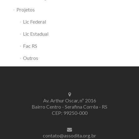
Projetos
Lic Federal
Lic Estadual
Fac RS
Outros
Av. Arthur Oscar, nº 2016
Bairro Centro - Serafina Corrêa - RS
CEP: 99250-000
contato@assodita.org.br