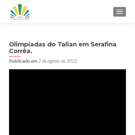
ALTER
Olimpíadas do Talian em Serafina
Corrêa.
Publicado em
2 de agosto de 2022