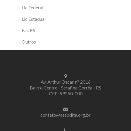
Lic Federal
Lic Estadual
Fac RS
Outros
Av. Arthur Oscar, nº 2016
Bairro Centro - Serafina Corrêa - RS
CEP: 99250-000
contato@assodita.org.br