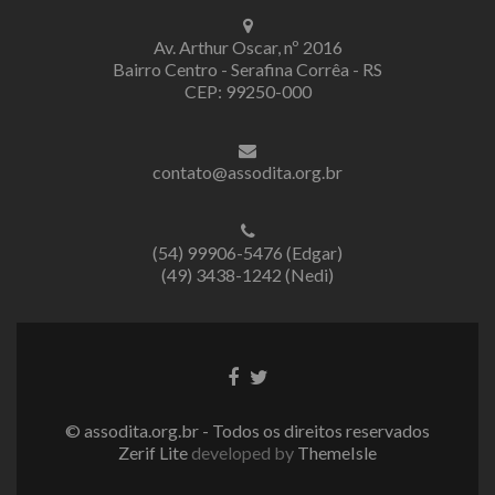
Av. Arthur Oscar, nº 2016
Bairro Centro - Serafina Corrêa - RS
CEP: 99250-000
contato@assodita.org.br
(54) 99906-5476 (Edgar)
(49) 3438-1242 (Nedi)
Link
Link
do
do
Facebook
Twitter
© assodita.org.br - Todos os direitos reservados
Zerif Lite
developed by
ThemeIsle