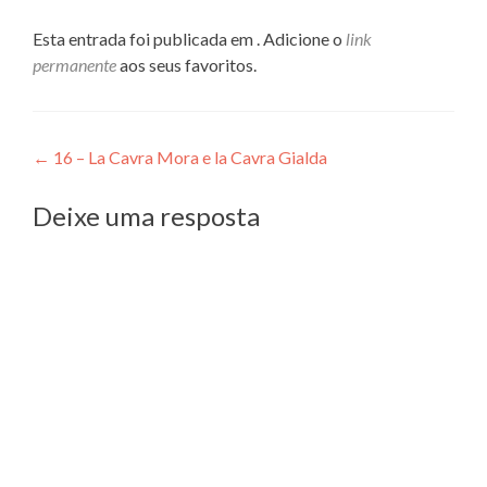
Esta entrada foi publicada em . Adicione o
link
permanente
aos seus favoritos.
Navegação
←
16 – La Cavra Mora e la Cavra Gialda
de
Deixe uma resposta
Post