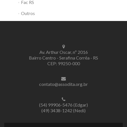
Fac RS
Outros
Av. Arthur Oscar, nº 2016
Bairro Centro - Serafina Corrêa - RS
CEP: 99250-000
contato@assodita.org.br
(54) 99906-5476 (Edgar)
(49) 3438-1242 (Nedi)