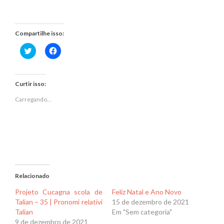
Compartilhe isso:
Clique
Clique
para
para
compartilhar
compartilhar
no
no
Twitter(abre
Facebook(abre
em
em
Curtir isso:
nova
nova
janela)
janela)
Carregando...
Relacionado
Projeto Cucagna scola de
Feliz Natal e Ano Novo
Talian – 35 | Pronomi relativi
15 de dezembro de 2021
Talian
Em "Sem categoria"
9 de dezembro de 2021