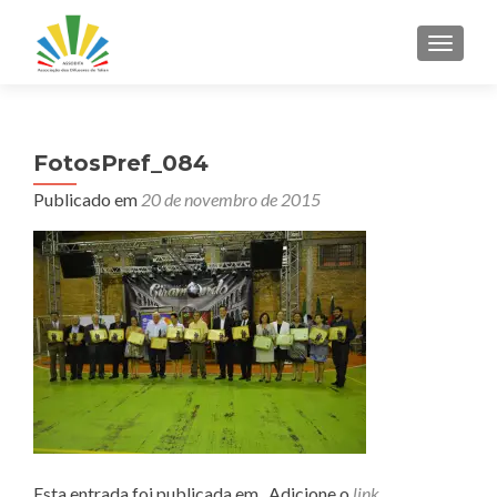
ALTER
FotosPref_084
Publicado em
20 de novembro de 2015
Esta entrada foi publicada em . Adicione o
link