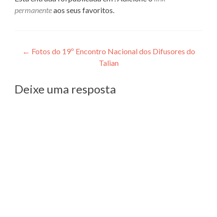
permanente
aos seus favoritos.
Navegação
←
Fotos do 19º Encontro Nacional dos Difusores do
Talian
de
Post
Deixe uma resposta