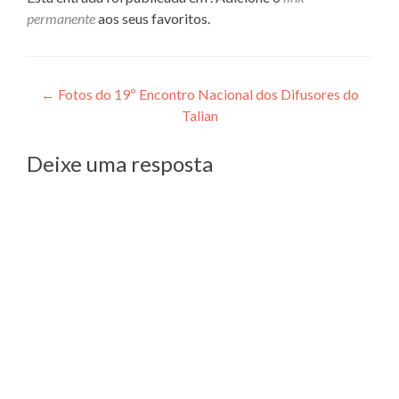
permanente
aos seus favoritos.
Navegação
←
Fotos do 19º Encontro Nacional dos Difusores do
Talian
de
Post
Deixe uma resposta