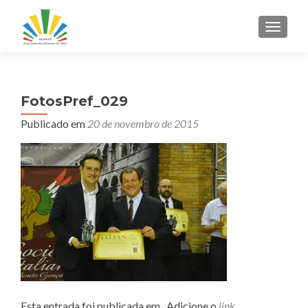
ALTER
FotosPref_029
Publicado em
20 de novembro de 2015
Esta entrada foi publicada em . Adicione o
link