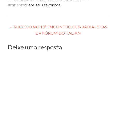
permanente
aos seus favoritos.
Navegação
←
SUCESSO NO 19º ENCONTRO DOS RADIALISTAS
E V FÓRUM DO TALIAN
de
Post
Deixe uma resposta